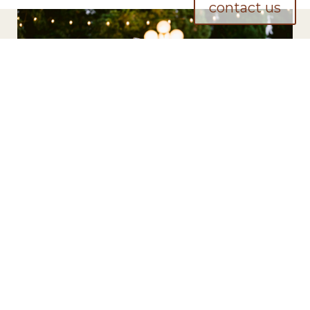
contact us
DINNER AND PARTY
Disponi i tuoi pasti con stile, scegliendo tra il vasto