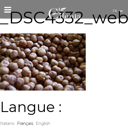
_DSC4332_we
FR
Langue :
Italiano
Français
English